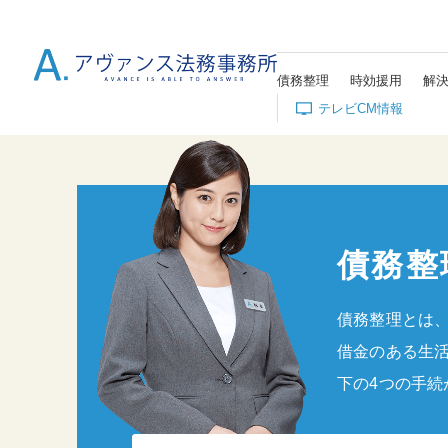
債務整理
時効援用
解
テレビCM情報
債務整
債務整理とは
借金のある生
下の4つの手続