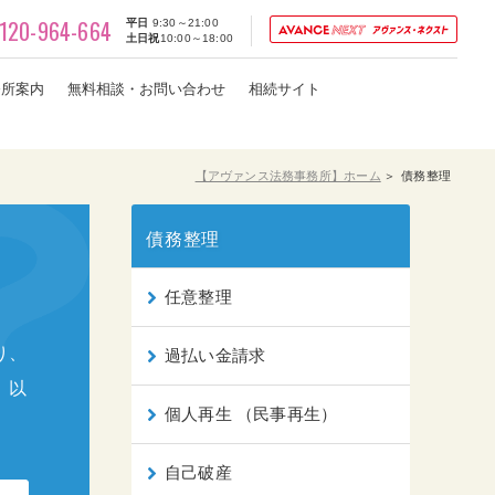
120-964-664
平日
9:30～21:00
土日祝
10:00～18:00
務所案内
無料相談・お問い合わせ
相続サイト
【アヴァンス法務事務所】ホーム
債務整理
債務整理
任意整理
り、
過払い金請求
、以
個人再生 （民事再生）
自己破産