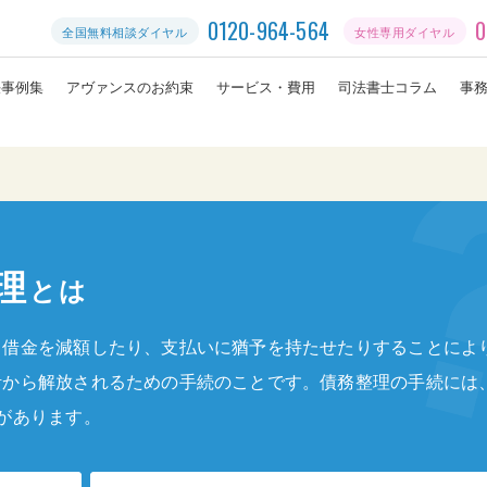
0120-964-564
0
全国無料相談ダイヤル
女性専用ダイヤル
決事例集
アヴァンスのお約束
サービス・費用
司法書士コラム
事
理
とは
、借金を減額したり、支払いに猶予を持たせたりすることによ
活から解放されるための手続のことです。債務整理の手続には
があります。