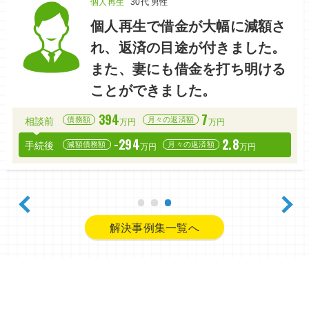
個人再生
個人再生
個人再生
30代 女性
40代 男性
30代 男性
冷静な判断ができず、借金を借
離婚に失業、精神的にも経済的
個人再生で借金が大幅に減額さ
金で返す悪循環に…。最終的に
にも不安定になり多重債務に。
れ、返済の目途が付きました。
どこからいくら借りているのか
なんとか住宅だけは残したい
また、妻にも借金を打ち明ける
も分からなくなる程、混乱して
と、個人再生の手続きをお願い
ことができました。
いました。
しました。
394
7
債務額
月々の返済額
相談前
万円
万円
552
818
10
14
-294
2.8
債務額
債務額
月々の返済額
月々の返済額
相談前
相談前
万円
万円
万円
万円
減額債務額
月々の返済額
手続後
万円
万円
-442
-654
4.5
3.1
減額債務額
減額債務額
月々の返済額
月々の返済額
手続後
手続後
万円
万円
万円
万円
解決事例集一覧へ