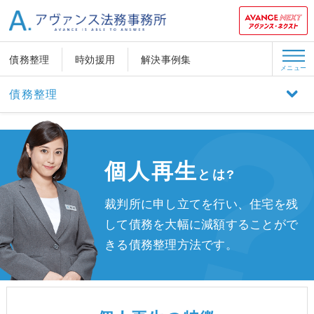
債務整理
時効援用
解決事例集
メニュー
債務整理
個人再生
とは?
裁判所に申し立てを行い、
住宅を残
して債務を大幅に減額することがで
きる債務整理方法です。